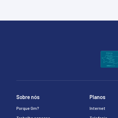
Sobre nós
Planos
Porque Gm?
Internet
Trabalhe conosco
Telefonia