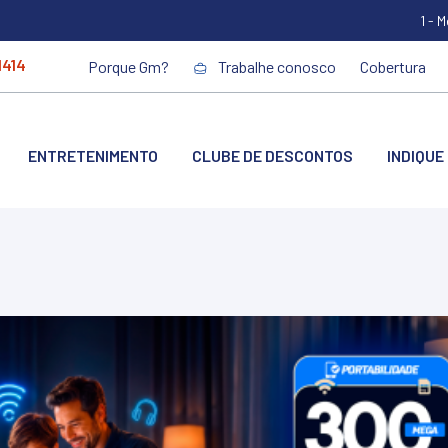
1 - 
1414
Porque Gm?
Trabalhe conosco
Cobertura
ENTRETENIMENTO
CLUBE DE DESCONTOS
INDIQUE