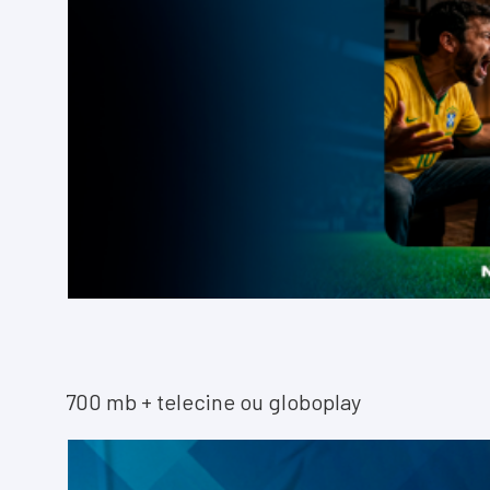
700 mb + telecine ou globoplay