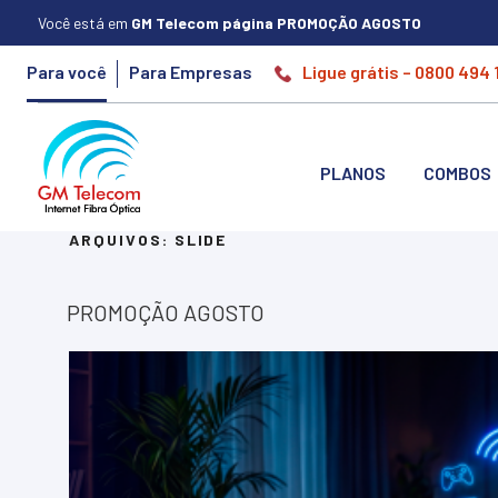
Skip
Você está em
GM Telecom página PROMOÇÃO AGOSTO
to
content
Para você
Para Empresas
Ligue grátis – 0800 494 
PLANOS
COMBOS
ARQUIVOS:
SLIDE
PROMOÇÃO AGOSTO