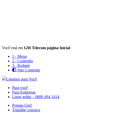
Skip
Você está em
GM Telecom página Inicial
to
1 - Menu
content
2 - Conteúdo
3 - Rodapé
Alto Contraste
Ligamos para Você
Para você
Para Empresas
Ligue grátis – 0800 494 1414
Porque Gm?
Trabalhe conosco